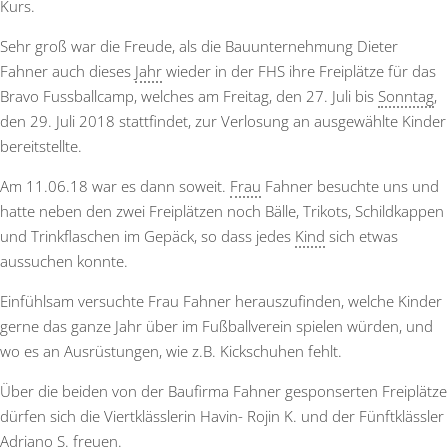
Kurs.
Sehr groß war die Freude, als die Bauunternehmung Dieter
Fahner auch dieses
Jahr
wieder in der FHS ihre Freiplätze für das
Bravo Fussballcamp, welches am Freitag, den 27. Juli bis
Sonntag
,
den 29. Juli 2018 stattfindet, zur Verlosung an ausgewählte Kinder
bereitstellte.
Am 11.06.18 war es dann soweit.
Frau
Fahner besuchte uns und
hatte neben den zwei Freiplätzen noch Bälle, Trikots, Schildkappen
und Trinkflaschen im Gepäck, so dass jedes
Kind
sich etwas
aussuchen konnte.
Einfühlsam versuchte Frau Fahner herauszufinden, welche Kinder
gerne das ganze Jahr über im Fußballverein spielen würden, und
wo es an Ausrüstungen, wie z.B. Kickschuhen fehlt.
Über die beiden von der Baufirma Fahner gesponserten Freiplätze
dürfen sich die Viertklässlerin Havin- Rojin K. und der Fünftklässler
Adriano S. freuen.