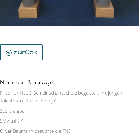
zurück
Neueste Beiträge
Friedrich-Heuß Gemeinschaftsschule begeistert mit jungen
Talenten in „Tuishi Pamoja“
Score a goal
SMV trifft KI
Oliver Baumann besuchte die FHS