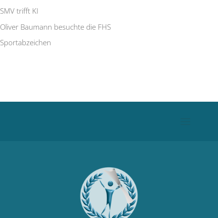
SMV trifft KI
Oliver Baumann besuchte die FHS
Sportabzeichen