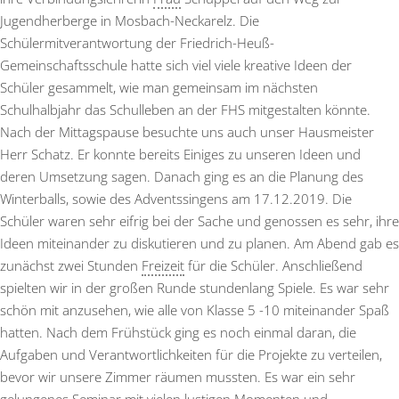
Jugendherberge in Mosbach-Neckarelz. Die
Schülermitverantwortung der Friedrich-Heuß-
Gemeinschaftsschule hatte sich viel viele kreative Ideen der
Schüler gesammelt, wie man gemeinsam im nächsten
Schulhalbjahr das Schulleben an der FHS mitgestalten könnte.
Nach der Mittagspause besuchte uns auch unser Hausmeister
Herr Schatz. Er konnte bereits Einiges zu unseren Ideen und
deren Umsetzung sagen. Danach ging es an die Planung des
Winterballs, sowie des Adventssingens am 17.12.2019. Die
Schüler waren sehr eifrig bei der Sache und genossen es sehr, ihre
Ideen miteinander zu diskutieren und zu planen. Am Abend gab es
zunächst zwei Stunden
Freizeit
für die Schüler. Anschließend
spielten wir in der großen Runde stundenlang Spiele. Es war sehr
schön mit anzusehen, wie alle von Klasse 5 -10 miteinander Spaß
hatten. Nach dem Frühstück ging es noch einmal daran, die
Aufgaben und Verantwortlichkeiten für die Projekte zu verteilen,
bevor wir unsere Zimmer räumen mussten. Es war ein sehr
gelungenes Seminar mit vielen lustigen Momenten und